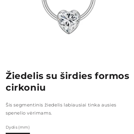
Atidarykite
mediją
Žiedelis su širdies formos
1
modaliniu
režimu
cirkoniu
Šis segmentinis žiedelis labiausiai tinka ausies
spenelio vėrimams.
Dydis (mm)