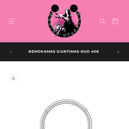
Pereiti
prie
turinio
Krepšelis
NEMOKAMAS SIUNTIMAS NUO 40€
Pereiti prie
produkto
informacijos