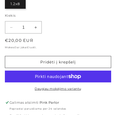
1.2x8
Kiekis
Sumažinti
Padidinti
Žiedelis
Žiedelis
su
su
Įprasta
€20,00 EUR
širdies
širdies
kaina
Mokesčiai įskaičiuoti.
formos
formos
cirkoniu
cirkoniu
kiekį
kiekį
Pridėti į krepšelį
Daugiau mokėjimo variantų
Galimas atsiimti
Pink Parlor
Paprastai paruošiama per 24 valandas